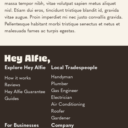
massa tempor nibh, vitae volutpat sapien metus aliquet
nisl. Etiam dui eros, tincidunt tristique blandit id, gravida
vitae augue. Proin imperdiet mi nec justo convallis gravida.
Pellentesque habitant morbi tristique senectus et netus et
malesuada fames ac turpis egestas.
Explore Hey Alfie
Local Tradespeople
Handyman
How it works
Plumber
Reviews
Gas Engineer
Hey Alfie Guarantee
Electrician
Guides
Air Conditioning
Roofer
Gardener
For Businesses
Company